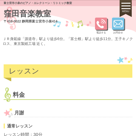
富士宮市小泉のピアノ・エレクトーン・リトミック教室
窪田音楽教室
MENU
〒418-0022 静岡県富士宮市小泉414
電話する
お問合せ
ＪＲ身延線「源道寺」駅より徒歩6分。「富士根」駅より徒歩11分。王子キノク
ロス、東京製紙工場 近く。
レッスン
料金
月謝
通常レッスン
レッスン時間
：
30分