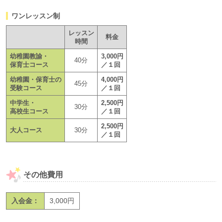
ワンレッスン制
レッスン
料金
時間
幼稚園教諭・
3,000円
40分
保育士コース
／１回
幼稚園・保育士の
4,000円
45分
受験コース
／１回
中学生・
2,500円
30分
高校生コース
／１回
2,500円
大人コース
30分
／１回
その他費用
入会金：
3,000円